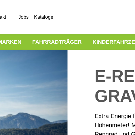
akt
Jobs
Kataloge
MARKEN
FAHRRADTRÄGER
KINDERFAHRZ
E-RE
GRA
Extra Energie 
Höhenmeter! Mi
Rennrad und G