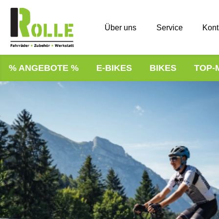
Über uns
Service
Kont
% ANGEBOTE %
E-BIKES
BIKES
TOP-