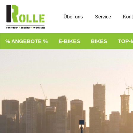
Über uns
Service
Kont
% ANGEBOTE %
E-BIKES
BIKES
TOP-