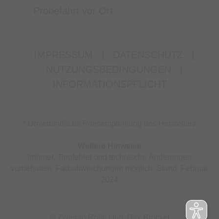
Probefahrt vor Ort
IMPRESSUM
|
DATENSCHUTZ
|
NUTZUNGSBEDINGUNGEN
|
INFORMATIONSPFLICHT
* Unverbindliche Preisempfehlung des Herstellers
Weitere Hinweise
Irrtümer, Tippfehler und technische Änderungen
vorbehalten. Farbabweichungen möglich. Stand: Februar
2024
© Zweirad Rolle | Inh. Dirk Bröckel