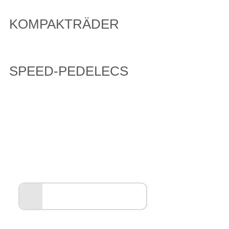
KOMPAKTRÄDER
SPEED-PEDELECS
Entdecken Sie unsere
PEGASUS Markenwelt
ALLES ANZEIGEN