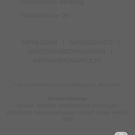
Professionelle Beratung
Probefahrt vor Ort
IMPRESSUM
|
DATENSCHUTZ
|
NUTZUNGSBEDINGUNGEN
|
INFORMATIONSPFLICHT
* Unverbindliche Preisempfehlung des Herstellers
Weitere Hinweise
Irrtümer, Tippfehler und technische Änderungen
vorbehalten. Farbabweichungen möglich. Stand: Februar
2024