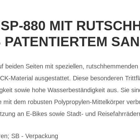
 SP-880 MIT RUTSC
 PATENTIERTEM SA
f beiden Seiten mit speziellen, rutschhemmenden T
-Material ausgestattet. Diese besonderen Trittfl
igkeit sowie hohe Wasserbeständigkeit aus. Sie sind
e mit dem robusten Polypropylen-Mittelkörper verb
tzung an E-Bikes sowie Stadt- und Reisefahrrädern
oren; SB - Verpackung