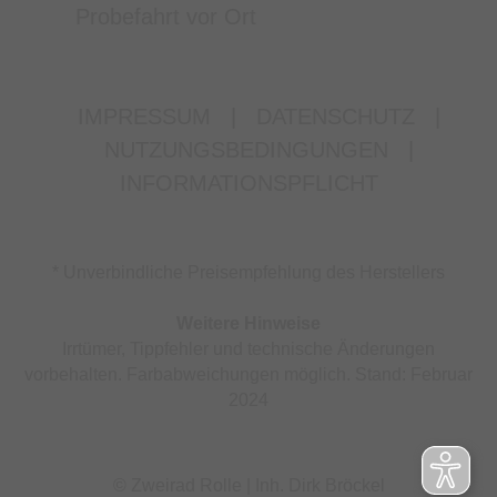
Probefahrt vor Ort
IMPRESSUM
|
DATENSCHUTZ
|
NUTZUNGSBEDINGUNGEN
|
INFORMATIONSPFLICHT
* Unverbindliche Preisempfehlung des Herstellers
Weitere Hinweise
Irrtümer, Tippfehler und technische Änderungen
vorbehalten. Farbabweichungen möglich. Stand: Februar
2024
© Zweirad Rolle | Inh. Dirk Bröckel