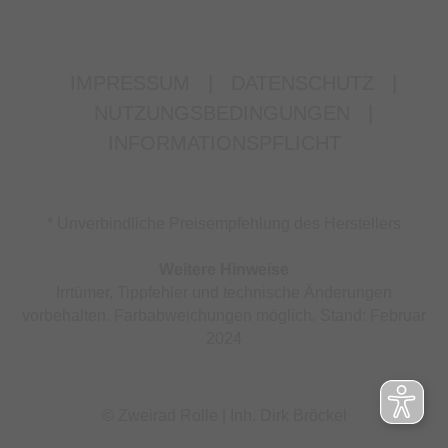
IMPRESSUM
|
DATENSCHUTZ
|
NUTZUNGSBEDINGUNGEN
|
INFORMATIONSPFLICHT
* Unverbindliche Preisempfehlung des Herstellers
Weitere Hinweise
Irrtümer, Tippfehler und technische Änderungen
vorbehalten. Farbabweichungen möglich. Stand: Februar
2024
© Zweirad Rolle | Inh. Dirk Bröckel