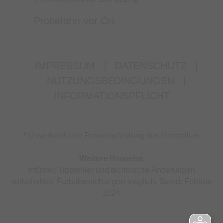
Probefahrt vor Ort
IMPRESSUM
|
DATENSCHUTZ
|
NUTZUNGSBEDINGUNGEN
|
INFORMATIONSPFLICHT
* Unverbindliche Preisempfehlung des Herstellers
Weitere Hinweise
Irrtümer, Tippfehler und technische Änderungen
vorbehalten. Farbabweichungen möglich. Stand: Februar
2024