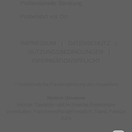
Professionelle Beratung
Probefahrt vor Ort
IMPRESSUM
|
DATENSCHUTZ
|
NUTZUNGSBEDINGUNGEN
|
INFORMATIONSPFLICHT
* Unverbindliche Preisempfehlung des Herstellers
Weitere Hinweise
Irrtümer, Tippfehler und technische Änderungen
vorbehalten. Farbabweichungen möglich. Stand: Februar
2024