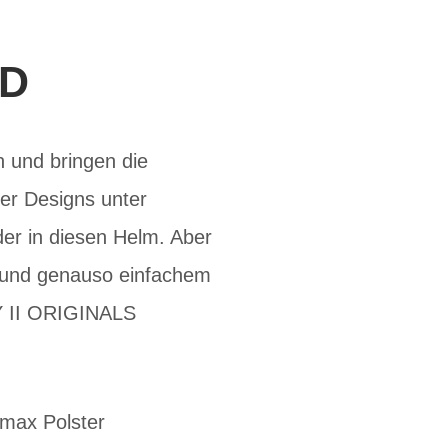
AD
 und bringen die
ter Designs unter
nder in diesen Helm. Aber
pf und genauso einfachem
Y II ORIGINALS
lmax Polster