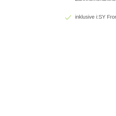
inklusive i:SY F
BIKE-LEASIN
EINFACH UND PREISGÜNSTIG ZUM NEU
Wir beraten Sie gerne welches Bike zu Ihre
Anforderungen passt - und können Ihnen att