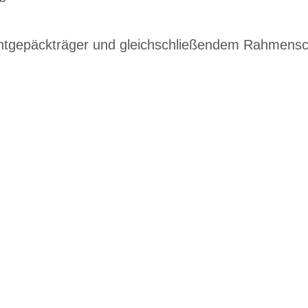
rontgepäckträger und gleichschließendem Rahmensc
G
EN DIENSTRAD
n und Ihren
raktive Leasing-