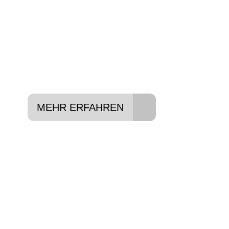
Konditionen vermitteln.
In drei Schritten zum neuen Bike:
Lieblings-Bike aussuchen
Vertrag abschließen
Abholen und Spaß haben
MEHR ERFAHREN