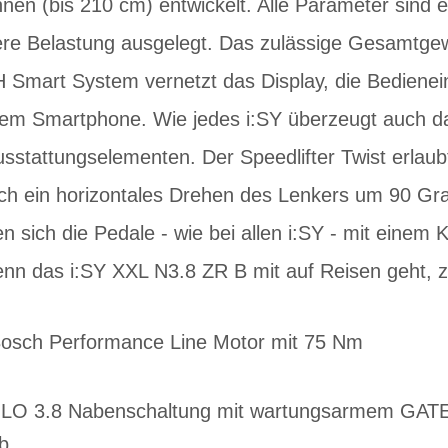
innen (bis 210 cm) entwickelt. Alle Parameter sin
re Belastung ausgelegt. Das zulässige Gesamtgewi
mart System vernetzt das Display, die Bedienein
nem Smartphone. Wie jedes i:SY überzeugt auch d
sstattungselementen. Der Speedlifter Twist erlaub
uch ein horizontales Drehen des Lenkers um 90 Gr
sich die Pedale - wie bei allen i:SY - mit einem Kl
enn das i:SY XXL N3.8 ZR B mit auf Reisen geht, z
 Bosch Performance Line Motor mit 75 Nm
OLO 3.8 Nabenschaltung mit wartungsarmem GAT
b