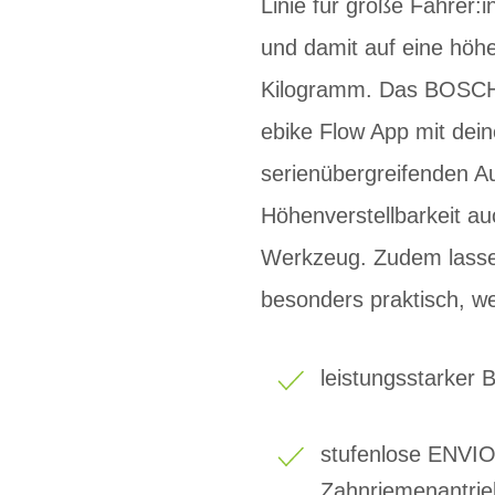
Linie für große Fahrer:
und damit auf eine höhe
Kilogramm. Das BOSCH S
ebike Flow App mit dei
serienübergreifenden Au
Höhenverstellbarkeit a
Werkzeug. Zudem lassen 
besonders praktisch, w
leistungsstarker
stufenlose ENVI
Zahnriemenantrie