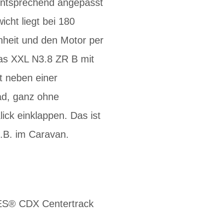
d entsprechend angepasst
cht liegt bei 180
heit und den Motor per
as XXL N3.8 ZR B mit
t neben einer
ad, ganz ohne
ick einklappen. Das ist
.B. im Caravan.
ES® CDX Centertrack