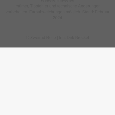
Weitere Hinweise
Irrtümer, Tippfehler und technische Änderungen
vorbehalten. Farbabweichungen möglich. Stand: Februar
2024
© Zweirad Rolle | Inh. Dirk Bröckel