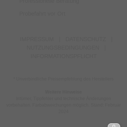
Professionelle Beratung
Probefahrt vor Ort
IMPRESSUM
|
DATENSCHUTZ
|
NUTZUNGSBEDINGUNGEN
|
INFORMATIONSPFLICHT
* Unverbindliche Preisempfehlung des Herstellers
Weitere Hinweise
Irrtümer, Tippfehler und technische Änderungen
vorbehalten. Farbabweichungen möglich. Stand: Februar
2024