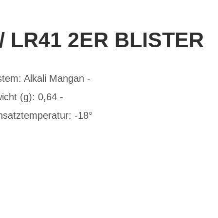
 LR41 2ER BLISTER
tem: Alkali Mangan -
ht (g): 0,64 -
nsatztemperatur: -18°