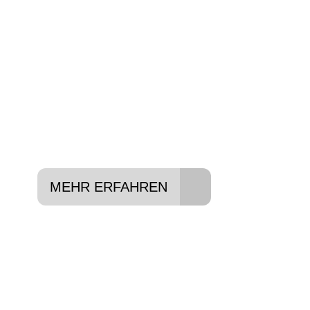
Wir beraten Sie gerne welches Bike zu Ihre
Anforderungen passt - und können Ihnen att
Konditionen vermitteln.
In drei Schritten zum neuen Bike:
Lieblings-Bike aussuchen
Vertrag abschließen
Abholen und Spaß haben
MEHR ERFAHREN