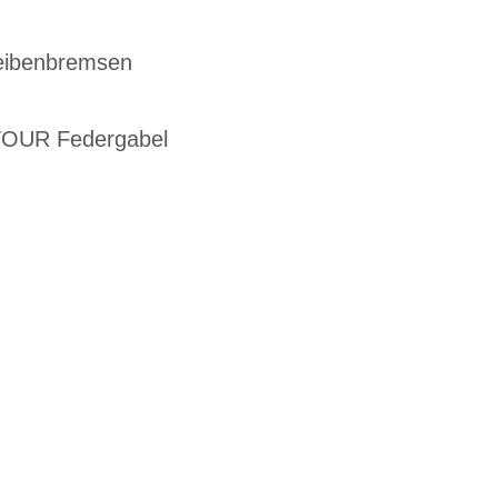
heibenbremsen
TOUR Federgabel
G
EN DIENSTRAD