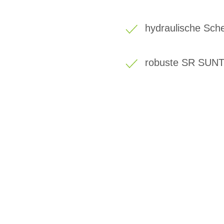
hydraulische Sc
robuste SR SUN
BIKE-LEASIN
EINFACH UND PREISGÜNSTIG ZUM NEU