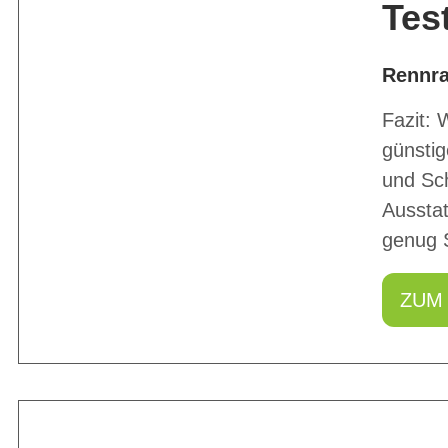
Tes
Rennr
Fazit: 
günstig
und Sch
Ausstat
genug 
ZUM