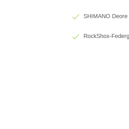
SHIMANO Deore 
RockShox-Federg
BIKE-LEASIN
EINFACH UND PREISGÜNSTIG ZUM NEU