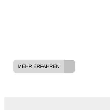
Wir beraten Sie gerne welches Bike zu Ihre
Anforderungen passt - und können Ihnen att
Konditionen vermitteln.
In drei Schritten zum neuen Bike:
Lieblings-Bike aussuchen
Vertrag abschließen
Abholen und Spaß haben
MEHR ERFAHREN